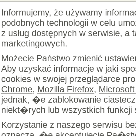
Informujemy, że używamy informac
podobnych technologii w celu umoż
z usług dostępnych w serwisie, a 
marketingowych.
Możecie Państwo zmienić ustawien
Aby uzyskać informacje w jaki sp
cookies w swojej przeglądarce pro
Chrome
,
Mozilla Firefox
,
Microsoft
jednak, �e zablokowanie ciastec
niekt�rych lub wszystkich funkcji 
Korzystanie z naszego serwisu b
oznacza, �e akceptujecie Pa�st