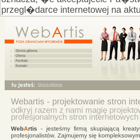
przegl�darce internetowej na ak
Strona główna
Oferta
Portfolio
Kontakt
Strona główna
Webartis - projektowanie stron in
odkryj razem z nami magię projekto
profesjonalnych stron internetowych
Web
A
rtis
- jesteśmy firmą skupiającą kreat
profesjonalistów. Zajmujemy się kompleksowym 