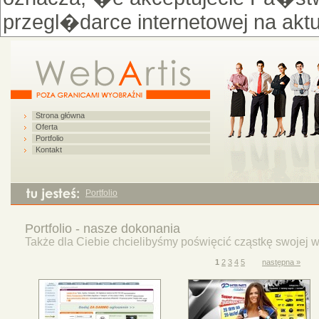
przegl�darce internetowej na ak
Strona główna
Oferta
Portfolio
Kontakt
Portfolio
Portfolio - nasze dokonania
Także dla Ciebie chcielibyśmy poświęcić cząstkę swojej 
1
2
3
4
5
następna »