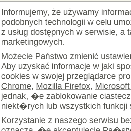
Informujemy, że używamy informac
podobnych technologii w celu umoż
z usług dostępnych w serwisie, a 
marketingowych.
Możecie Państwo zmienić ustawien
Aby uzyskać informacje w jaki sp
cookies w swojej przeglądarce pro
Chrome
,
Mozilla Firefox
,
Microsoft
jednak, �e zablokowanie ciastec
niekt�rych lub wszystkich funkcji 
Korzystanie z naszego serwisu b
oznacza, �e akceptujecie Pa�st