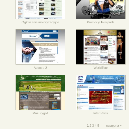
Ogłoszenia motoryzacyjne
Promocje Interparts
Access 2
WorldTour
Mazurygolf
Inter Parts
1
2
3
4
5
następna »